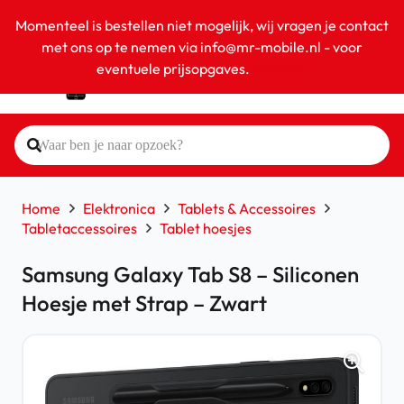
Momenteel is bestellen niet mogelijk, wij vragen je contact
met ons op te nemen via info@mr-mobile.nl - voor
eventuele prijsopgaves.
Negeren
Home
Elektronica
Tablets & Accessoires
Tabletaccessoires
Tablet hoesjes
Samsung Galaxy Tab S8 – Siliconen
Hoesje met Strap – Zwart