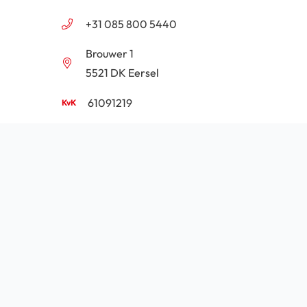
+31 085 800 5440
Brouwer 1
5521 DK Eersel
61091219
NL854201646B01
Algemene voorwaarden
Privacy
Cookie beleid