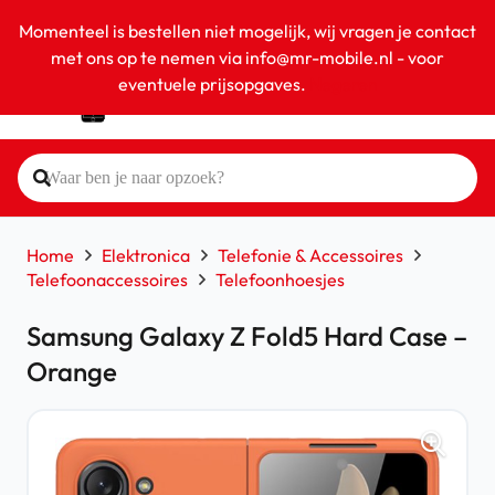
Momenteel is bestellen niet mogelijk, wij vragen je contact
met ons op te nemen via info@mr-mobile.nl - voor
eventuele prijsopgaves.
Negeren
Home
Elektronica
Telefonie & Accessoires
Telefoonaccessoires
Telefoonhoesjes
Samsung Galaxy Z Fold5 Hard Case –
Orange