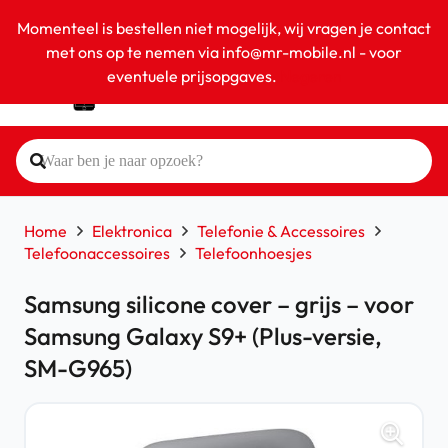
Momenteel is bestellen niet mogelijk, wij vragen je contact
met ons op te nemen via info@mr-mobile.nl - voor
eventuele prijsopgaves.
Negeren
Home
Elektronica
Telefonie & Accessoires
Telefoonaccessoires
Telefoonhoesjes
Samsung silicone cover – grijs – voor
Samsung Galaxy S9+ (Plus-versie,
SM-G965)