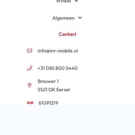
Winkel
Algemeen
Contact
info@mr-mobile.nl
+31 085 800 5440
Brouwer 1
5521 DK Eersel
61091219
NL854201646B01