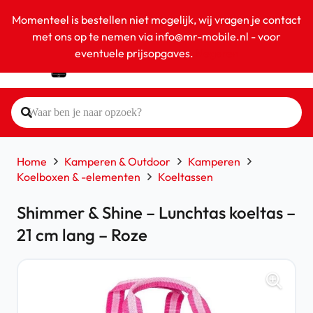
Momenteel is bestellen niet mogelijk, wij vragen je contact
met ons op te nemen via info@mr-mobile.nl - voor
eventuele prijsopgaves.
Negeren
Home
Kamperen & Outdoor
Kamperen
Koelboxen & -elementen
Koeltassen
Shimmer & Shine – Lunchtas koeltas –
21 cm lang – Roze