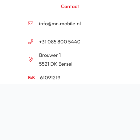
Contact
info@mr-mobile.nl
+31 085 800 5440
Brouwer 1
5521 DK Eersel
61091219
NL854201646B01