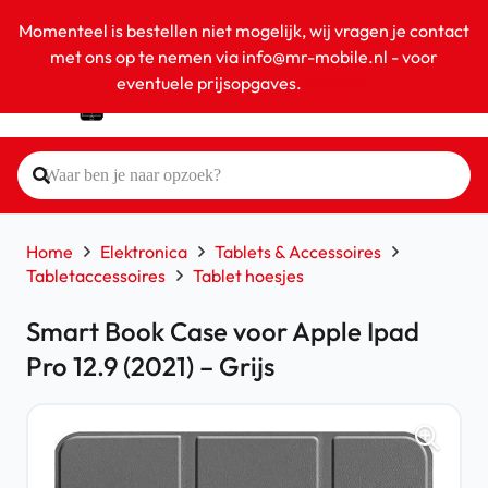
Momenteel is bestellen niet mogelijk, wij vragen je contact
met ons op te nemen via info@mr-mobile.nl - voor
eventuele prijsopgaves.
Negeren
Home
Elektronica
Tablets & Accessoires
Tabletaccessoires
Tablet hoesjes
Smart Book Case voor Apple Ipad
Pro 12.9 (2021) – Grijs