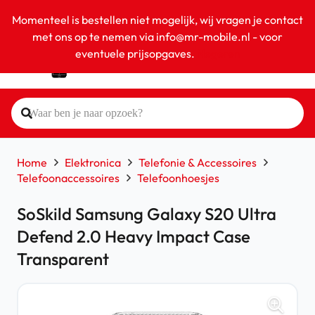
Momenteel is bestellen niet mogelijk, wij vragen je contact
met ons op te nemen via info@mr-mobile.nl - voor
eventuele prijsopgaves.
Negeren
Home
Elektronica
Telefonie & Accessoires
Telefoonaccessoires
Telefoonhoesjes
SoSkild Samsung Galaxy S20 Ultra
Defend 2.0 Heavy Impact Case
Transparent