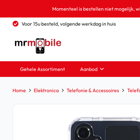
Momenteel is bestellen niet mogelijk, w
Voor 15u besteld, volgende werkdag in huis
Gehele Assortiment
Aanbod
Home
Elektronica
Telefonie & Accessoires
Telef