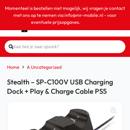
Momenteel is bestellen niet mogelijk, wij vragen je contact
met ons op te nemen via info@mr-mobile.nl - voor
eventuele prijsopgaves.
Negeren
Home
A Uncategorized
Stealth – SP-C100V USB Charging
Dock + Play & Charge Cable PS5