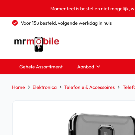
Momenteel is bestellen niet mogelijk, w
Voor 15u besteld, volgende werkdag in huis
Gehele Assortiment
Aanbod
Home
Elektronica
Telefonie & Accessoires
Telef