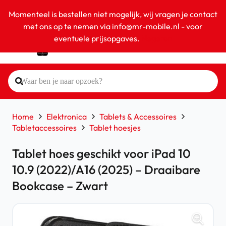
Momenteel is bestellen niet mogelijk, wij vragen je contact
met ons op te nemen via info@mr-mobile.nl - voor
eventuele prijsopgaves.
Negeren
Home
Elektronica
Tablets & Accessoires
Tabletaccessoires
Tablet hoesjes
Tablet hoes geschikt voor iPad 10
10.9 (2022)/A16 (2025) – Draaibare
Bookcase – Zwart