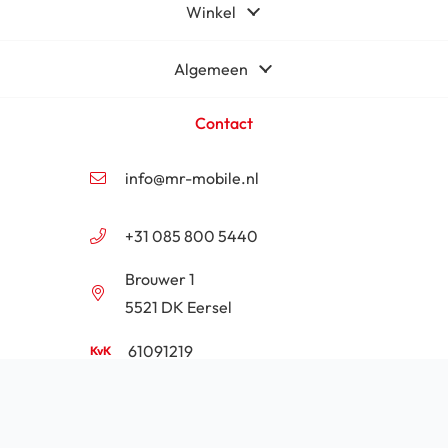
Winkel
Algemeen
Contact
info@mr-mobile.nl
+31 085 800 5440
Brouwer 1
5521 DK Eersel
61091219
NL854201646B01