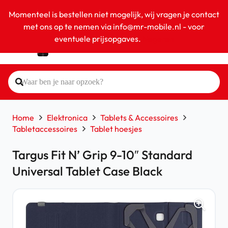
Momenteel is bestellen niet mogelijk, wij vragen je contact
met ons op te nemen via info@mr-mobile.nl - voor
eventuele prijsopgaves.
Negeren
Home
Elektronica
Tablets & Accessoires
Tabletaccessoires
Tablet hoesjes
Targus Fit N’ Grip 9-10″ Standard
Universal Tablet Case Black