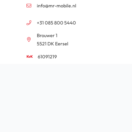
info@mr-mobile.nl
+31 085 800 5440
Brouwer 1
5521 DK Eersel
61091219
NL854201646B01