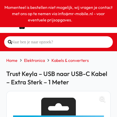
Momenteel is bestellen niet mogelijk, wij vragen je contact
met ons op te nemen via info@mr-mobile.nl - voor
eventuele prijsopgaves.
Negeren
Home
Elektronica
Kabels & converters
Trust Keyla – USB naar USB-C Kabel
– Extra Sterk – 1 Meter