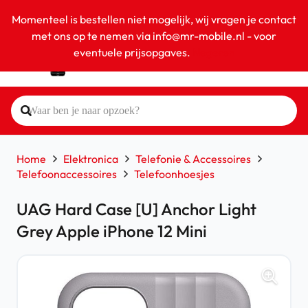
Momenteel is bestellen niet mogelijk, wij vragen je contact
met ons op te nemen via info@mr-mobile.nl - voor
eventuele prijsopgaves.
Negeren
Home
Elektronica
Telefonie & Accessoires
Telefoonaccessoires
Telefoonhoesjes
UAG Hard Case [U] Anchor Light
Grey Apple iPhone 12 Mini