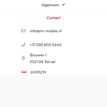
Algemeen
Contact
info@mr-mobile.nl
+31 085 800 5440
Brouwer 1
5521 DK Eersel
61091219
NL854201646B01