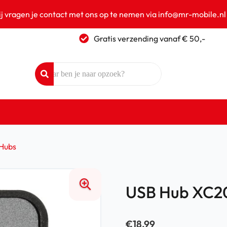
ij vragen je contact met ons op te nemen via info@mr-mobile.nl
Gratis verzending vanaf € 50,-
Hubs
USB Hub XC2
€
18,99