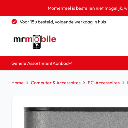
Momenteel is bestellen niet mogelijk, w
Voor 15u besteld, volgende werkdag in huis
Gehele Assortiment
Aanbod
Home
Computer & Accessoires
PC-Accessoires