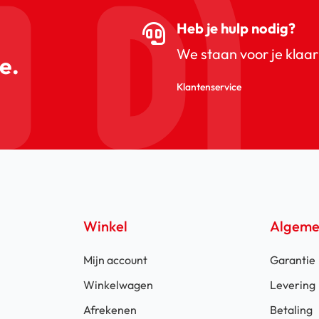
Heb je hulp nodig?
We staan voor je klaar
e.
Klantenservice
Winkel
Algem
Mijn account
Garantie
Winkelwagen
Levering
Afrekenen
Betaling