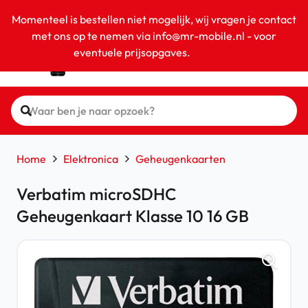
Momenteel is bestellen niet mogelijk, wij vragen je contact
met ons op te nemen via info@mr-mobile.nl - voor
eventuele prijsopgaves.
Negeren
Home
Elektronica
Geheugenkaarten
Verbatim microSDHC
Geheugenkaart Klasse 10 16 GB