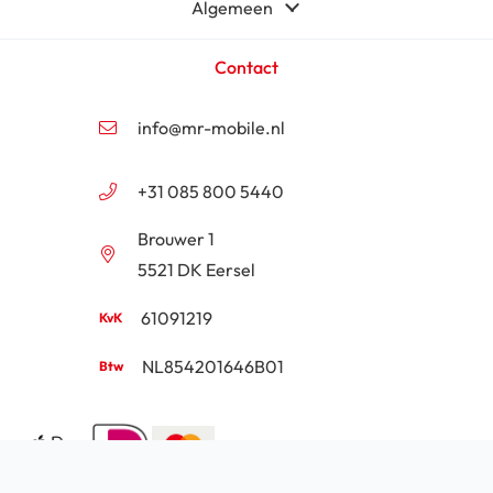
Algemeen
Contact
info@mr-mobile.nl
+31 085 800 5440
Brouwer 1
5521 DK Eersel
61091219
NL854201646B01