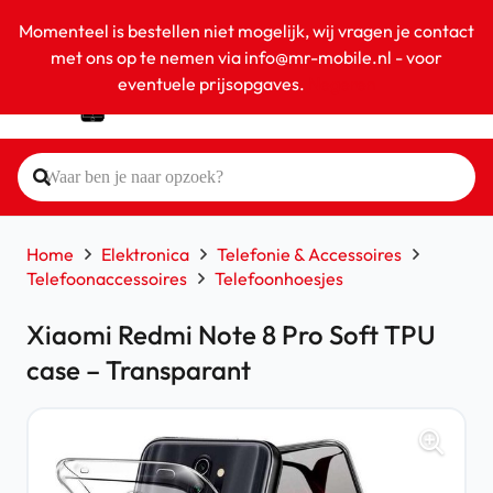
Momenteel is bestellen niet mogelijk, wij vragen je contact
met ons op te nemen via info@mr-mobile.nl - voor
eventuele prijsopgaves.
Negeren
Home
Elektronica
Telefonie & Accessoires
Telefoonaccessoires
Telefoonhoesjes
Xiaomi Redmi Note 8 Pro Soft TPU
case – Transparant