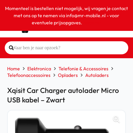
Momenteel is bestellen niet mogelijk, wij vragen je contact
met ons op te nemen via info@mr-mobile.nl - voor
eventuele prijsopgaves.
Negeren
Home
Elektronica
Telefonie & Accessoires
Telefoonaccessoires
Opladers
Autoladers
Xqisit Car Charger autolader Micro
USB kabel – Zwart