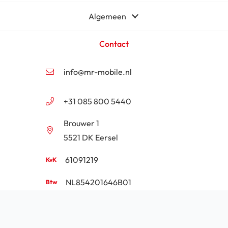
Algemeen
Contact
info@mr-mobile.nl
+31 085 800 5440
Brouwer 1
5521 DK Eersel
61091219
NL854201646B01