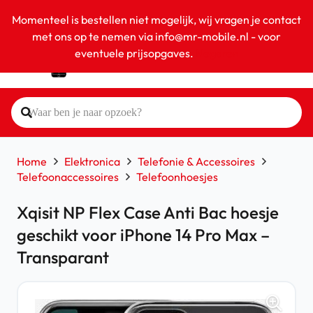
Momenteel is bestellen niet mogelijk, wij vragen je contact
met ons op te nemen via info@mr-mobile.nl - voor
eventuele prijsopgaves.
Negeren
Home
Elektronica
Telefonie & Accessoires
Telefoonaccessoires
Telefoonhoesjes
Xqisit NP Flex Case Anti Bac hoesje
geschikt voor iPhone 14 Pro Max –
Transparant