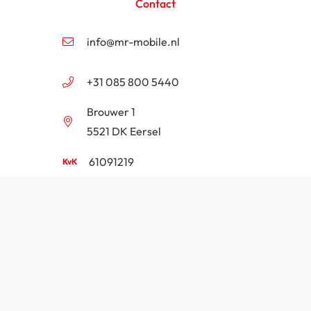
Contact
info@mr-mobile.nl
+31 085 800 5440
Brouwer 1
5521 DK Eersel
61091219
NL854201646B01