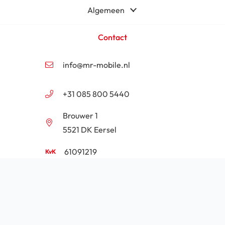
Algemeen
Contact
info@mr-mobile.nl
+31 085 800 5440
Brouwer 1
5521 DK Eersel
61091219
NL854201646B01