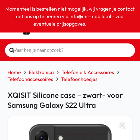
Momenteel is bestellen niet mogelijk, wij vragen je contact
met ons op te nemen via info@mr-mobile.nl - voor
eventuele prijsopgaves.
Negeren
Home
Elektronica
Telefonie & Accessoires
Telefoonaccessoires
Telefoonhoesjes
XQISIT Silicone case – zwart- voor
Samsung Galaxy S22 Ultra