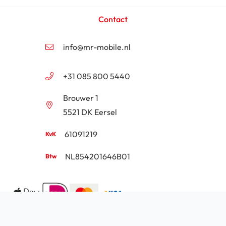
Contact
info@mr-mobile.nl
+31 085 800 5440
Brouwer 1
5521 DK Eersel
61091219
NL854201646B01