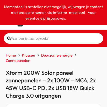
Momenteel is bestellen niet mogelijk, wij vragen je contact
met ons op te nemen via info@mr-mobile.nl - voor
eventuele prijsopgaves.
Negeren
Home
Klussen
Duurzame energie
Zonnepanelen
Xtorm 200W Solar paneel
zonnepanelen – 2x 100W – MC4, 2x
45W USB-C PD, 2x USB 18W Quick
Charge 3.0 uitgangen