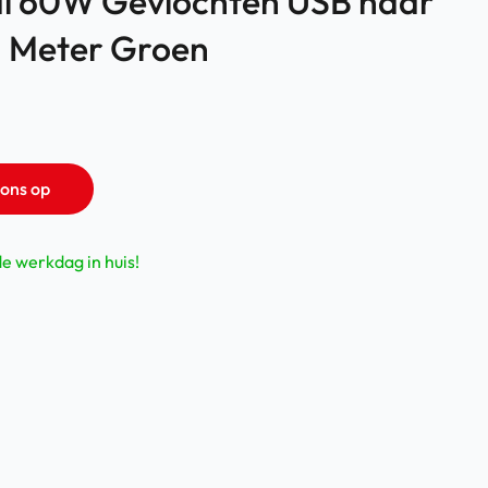
al 60W Gevlochten USB naar
1 Meter Groen
ons op
de werkdag in huis!