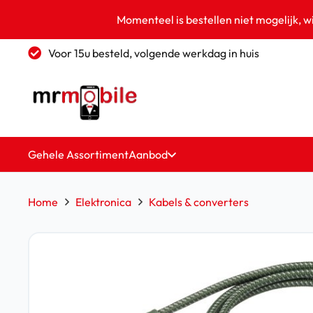
Momenteel is bestellen niet mogelijk, w
Voor 15u besteld, volgende werkdag in huis
Gehele Assortiment
Aanbod
Home
Elektronica
Kabels & converters