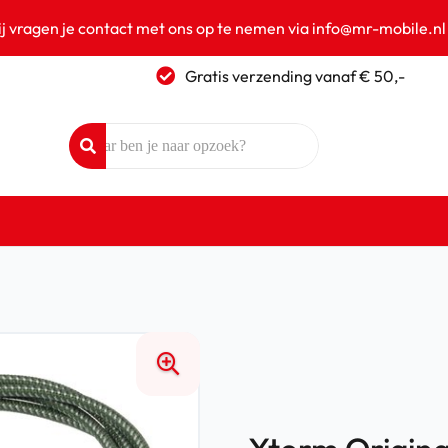
ij vragen je contact met ons op te nemen via info@mr-mobile.nl
Gratis verzending vanaf € 50,-