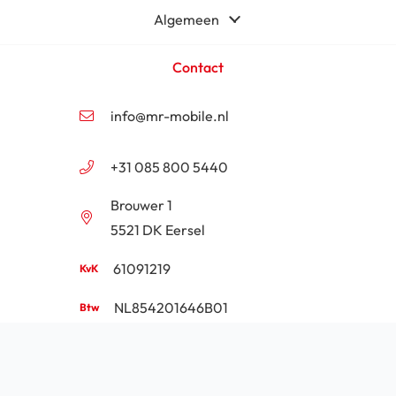
Algemeen
Contact
info@mr-mobile.nl
+31 085 800 5440
Brouwer 1
5521 DK Eersel
61091219
NL854201646B01