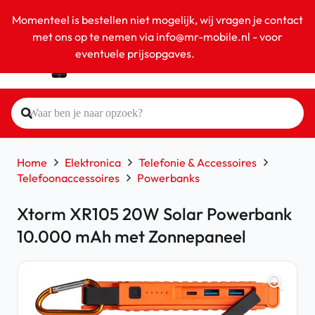
Momenteel is bestellen niet mogelijk, wij vragen je contact
met ons op te nemen via info@mr-mobile.nl - voor
eventuele prijsopgaves.
Negeren
Home
Elektronica
Telefonie & Accessoires
Telefoonaccessoires
Powerbanks
Xtorm XR105 20W Solar Powerbank
10.000 mAh met Zonnepaneel