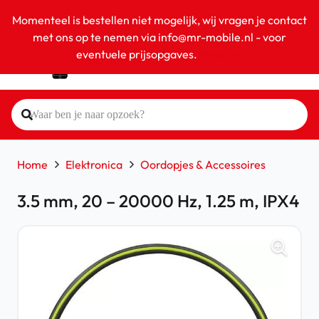
Momenteel is bestellen niet mogelijk, wij vragen je contact
met ons op te nemen via info@mr-mobile.nl - voor
eventuele prijsopgaves.
Negeren
Home
Elektronica
Oordopjes & Accessoires
3.5 mm, 20 – 20000 Hz, 1.25 m, IPX4