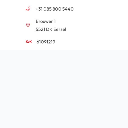
+31 085 800 5440
Brouwer 1
5521 DK Eersel
61091219
NL854201646B01
Algemene voorwaarden
Privacy
Cookie beleid