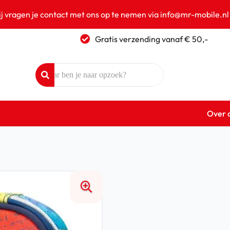
ij vragen je contact met ons op te nemen via info@mr-mobile.nl
Gratis verzending vanaf € 50,-
Over 