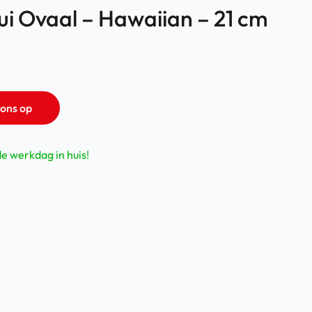
ui Ovaal – Hawaiian – 21 cm
ons op
de werkdag in huis!