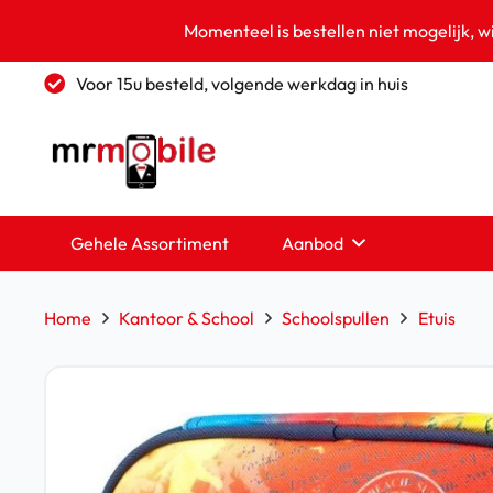
Momenteel is bestellen niet mogelijk, w
Voor 15u besteld, volgende werkdag in huis
Gehele Assortiment
Aanbod
Home
Kantoor & School
Schoolspullen
Etuis