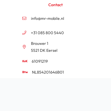
Contact
info@mr-mobile.nl
+31 085 800 5440
Brouwer 1
5521 DK Eersel
61091219
NL854201646B01