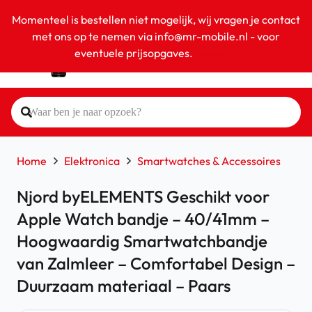
Momenteel is bestellen niet mogelijk, wij vragen je contact
met ons op te nemen via info@mr-mobile.nl - voor
eventuele prijsopgaves.
Negeren
Home
Elektronica
Smartwatches & Accessoires
Njord byELEMENTS Geschikt voor
Apple Watch bandje – 40/41mm –
Hoogwaardig Smartwatchbandje
van Zalmleer – Comfortabel Design –
Duurzaam materiaal – Paars