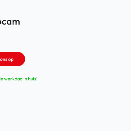
ebcam
ons op
de werkdag in huis!