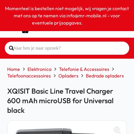
Momenteel is bestellen niet mogelijk, wij vragen je contact
met ons op te nemen via info@mr-mobile.nl - voor
eventuele prijsopgaves.
Negeren
Home
Elektronica
Telefonie & Accessoires
Telefoonaccessoires
Opladers
Bedrade opladers
XQISIT Basic Line Travel Charger
600 mAh microUSB for Universal
black