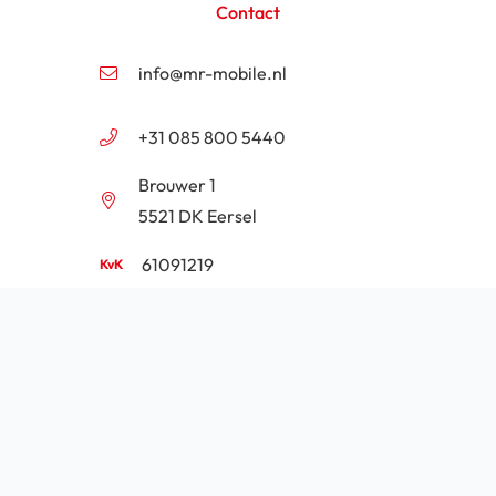
Contact
info@mr-mobile.nl
+31 085 800 5440
Brouwer 1
5521 DK Eersel
61091219
NL854201646B01